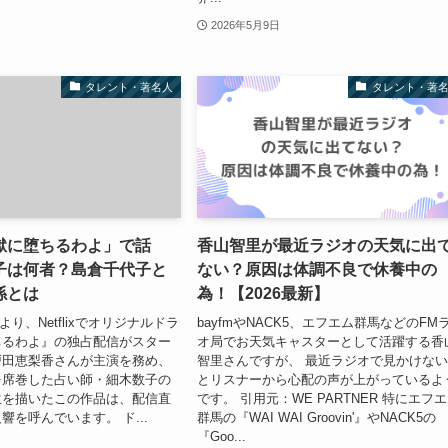
2026年5月9日
タレント・著名人
タレント・著
「地獄に堕ちるわよ」で話
香山智里が最近ラジオの天気に出
子は何者？島倉千代子と
ない？原因は体調不良で休養中の
係とは
為！【2026最新】
日より、Netflixでオリジナルドラ
bayfmやNACK5、エフエム群馬などのFM
ちるわよ』の独占配信がスター
オ局でお天気キャスターとして活躍する香
戸田恵梨香さんが主演を務め、
智里さんですが、 最近ラジオで見かけな
を席巻した占い師・細木数子の
とリスナーから心配の声が上がっているよ
生を描いたこの作品は、配信直
です。 引用元：WE PARTNER 特にエフ
響を呼んでいます。 ド...
群馬の『WAI WAI Groovin'』やNACK5の
『Goo...