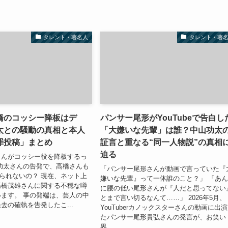
タレント・著名人
タレント・著
橋のコッシー降板はデ
パンサー尾形がYouTubeで告白し
太との騒動の真相と本人
「大嫌いな先輩」は誰？中山功太
罪投稿」まとめ
証言と重なる“同一人物説”の真相
迫る
さんがコッシー役を降板するっ
功太さんの告発で、高橋さんも
「パンサー尾形さんが動画で言っていた『
られないの？ 現在、ネット上
嫌いな先輩』って一体誰のこと？」 「あ
高橋茂雄さんに関する不穏な噂
に腰の低い尾形さんが『人だと思ってない
ます。 事の発端は、芸人の中
とまで言い切るなんて……」 2026年5月、
去の確執を告発したこ...
YouTuberカノックスターさんの動画に出
たパンサー尾形貴弘さんの発言が、お笑い
界...