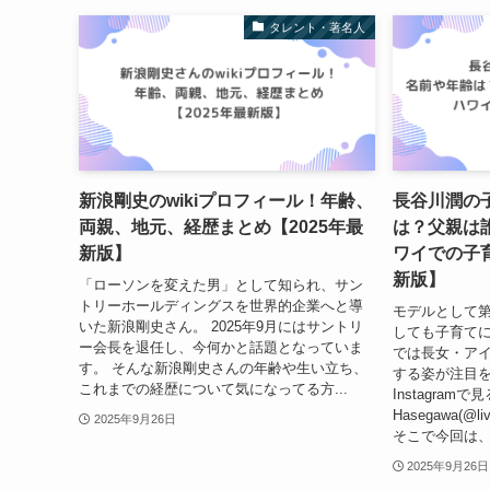
タレント・著名人
新浪剛史のwikiプロフィール！年齢、
長谷川潤の
両親、地元、経歴まとめ【2025年最
は？父親は
新版】
ワイでの子育
新版】
「ローソンを変えた男」として知られ、サン
トリーホールディングスを世界的企業へと導
モデルとして
いた新浪剛史さん。 2025年9月にはサントリ
しても子育てに
ー会長を退任し、今何かと話題となっていま
では長女・アイ
す。 そんな新浪剛史さんの年齢や生い立ち、
する姿が注目を
これまでの経歴について気になってる方...
Instagramで見
Hasegawa(@
2025年9月26日
そこで今回は、改
2025年9月26日