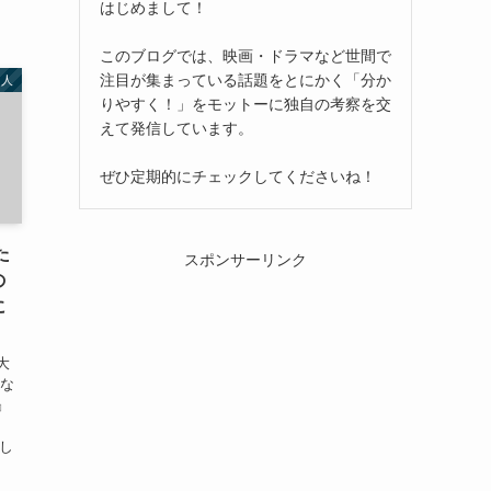
はじめまして！
このブログでは、映画・ドラマなど世間で
注目が集まっている話題をとにかく「分か
名人
りやすく！」をモットーに独自の考察を交
えて発信しています。
ぜひ定期的にチェックしてくださいね！
た
スポンサーリンク
の
に
大
んな
』
演し