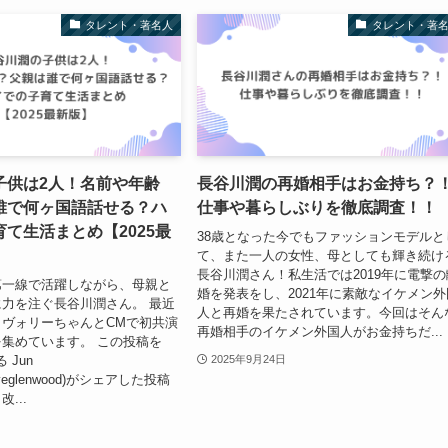
タレント・著名人
タレント・著
子供は2人！名前や年齢
長谷川潤の再婚相手はお金持ち？
誰で何ヶ国語話せる？ハ
仕事や暮らしぶりを徹底調査！！
て生活まとめ【2025最
38歳となった今でもファッションモデルと
て、また一人の女性、母としても輝き続け
長谷川潤さん！私生活では2019年に電撃の
第一線で活躍しながら、母親と
婚を発表をし、2021年に素敵なイケメン外
力を注ぐ長谷川潤さん。 最近
人と再婚を果たされています。今回はそん
ヴォリーちゃんとCMで初共演
再婚相手のイケメン外国人がお金持ちだ...
集めています。 この投稿を
る Jun
2025年9月24日
liveglenwood)がシェアした投稿
...