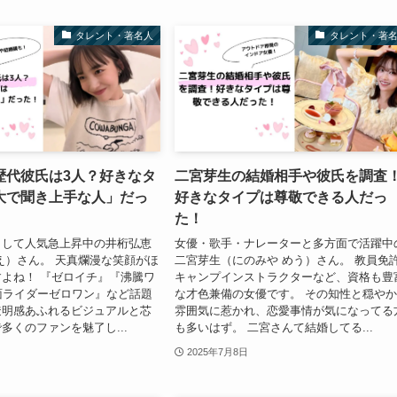
タレント・著名人
タレント・著
歴代彼氏は3人？好きなタ
二宮芽生の結婚相手や彼氏を調査
大で聞き上手な人」だっ
好きなタイプは尊敬できる人だっ
た！
として人気急上昇中の井桁弘恵
女優・歌手・ナレーターと多方面で活躍中
え）さん。 天真爛漫な笑顔がほ
二宮芽生（にのみや めう）さん。 教員免
よね！ 『ゼロイチ』『沸騰ワ
キャンプインストラクターなど、資格も豊
面ライダーゼロワン』など話題
な才色兼備の女優です。 その知性と穏や
透明感あふれるビジュアルと芯
雰囲気に惹かれ、恋愛事情が気になってる
多くのファンを魅了し...
も多いはず。 二宮さんて結婚してる...
2025年7月8日