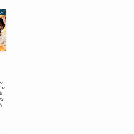
名人
！
の
許や
富
かな
方