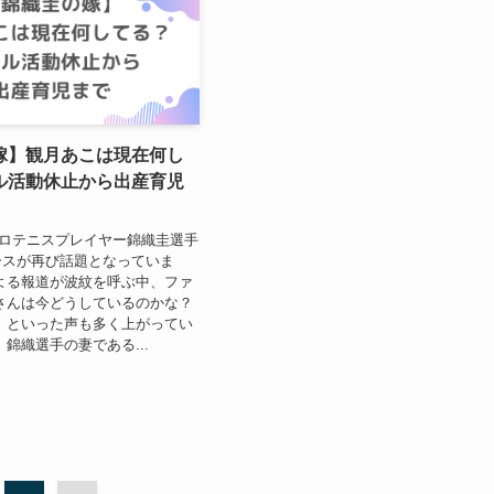
嫁】観月あこは現在何し
ル活動休止から出産育児
、プロテニスプレイヤー錦織圭選手
ースが再び話題となっていま
よる報道が波紋を呼ぶ中、ファ
さんは今どうしているのかな？
 といった声も多く上がってい
、錦織選手の妻である...