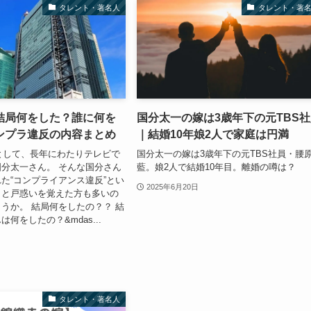
タレント・著名人
タレント・著
結局何をした？誰に何を
国分太一の嫁は3歳年下の元TBS
ンプラ違反の内容まとめ
｜結婚10年娘2人で家庭は円満
員として、長年にわたりテレビで
国分太一の嫁は3歳年下の元TBS社員・腰
分太一さん。 そんな国分さん
藍。娘2人で結婚10年目。離婚の噂は？
た“コンプライアンス違反”とい
2025年6月20日
きと戸惑いを覚えた方も多いの
うか。 結局何をしたの？？ 結
何をしたの？&mdas...
タレント・著名人