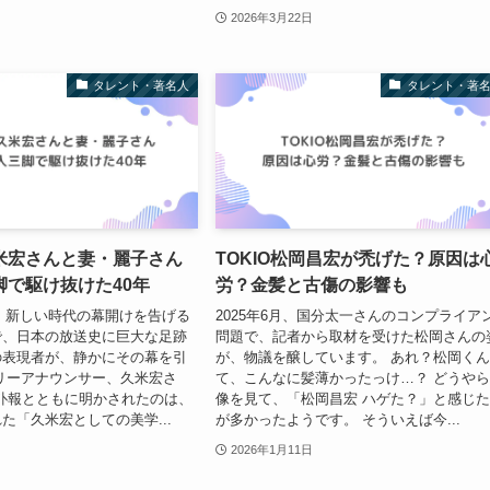
2026年3月22日
タレント・著名人
タレント・著
米宏さんと妻・麗子さん
TOKIO松岡昌宏が禿げた？原因は
脚で駆け抜けた40年
労？金髪と古傷の影響も
1日。新しい時代の幕開けを告げる
2025年6月、国分太一さんのコンプライア
で、日本の放送史に巨大な足跡
問題で、記者から取材を受けた松岡さんの
の表現者が、静かにその幕を引
が、物議を醸しています。 あれ？松岡く
リーアナウンサー、久米宏さ
て、こんなに髪薄かったっけ…？ どうや
 訃報とともに明かされたのは、
像を見て、「松岡昌宏 ハゲた？」と感じ
た「久米宏としての美学...
が多かったようです。 そういえば今...
2026年1月11日