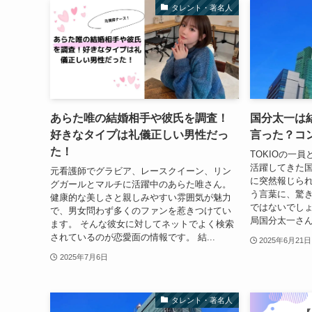
タレント・著名人
あらた唯の結婚相手や彼氏を調査！
国分太一は
好きなタイプは礼儀正しい男性だっ
言った？コ
た！
TOKIOの一
活躍してきた国
元看護師でグラビア、レースクイーン、リン
に突然報じられ
グガールとマルチに活躍中のあらた唯さん。
う言葉に、驚
健康的な美しさと親しみやすい雰囲気が魅力
ではないでしょ
で、男女問わず多くのファンを惹きつけてい
局国分太一さんは
ます。 そんな彼女に対してネットでよく検索
されているのが恋愛面の情報です。 結...
2025年6月21日
2025年7月6日
タレント・著名人