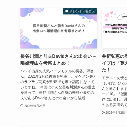
タレント・著名人
長谷川潤と前夫Davidさんの出会い～
井桁弘恵の
離婚理由を考察まとめ！
イプは「寛
た！
ハワイ出身の人気ハーフモデルの長谷川潤さ
ん、2021年2月に再婚を発表し、イケメン夫と
モデル・女優
のラブラブ写真がSNSでも度々話題になって
（いげた ひろ
いますね。 今回はそんな長谷川潤さんの過去
んと癒されます
を辿って、長谷川潤さん自身の来歴や最初の
ード10』『仮
夫であるDavidさんとの出会いから結婚...
作に出演し、
のある雰囲気で
2025年9月24日
2025年9月2日