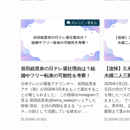
タレント・著名人
岩田絵里奈の日テレ退社理由は？結
【追悼】久
婚やフリー転身の可能性を考察！
夫婦二人三
日本テレビの看板アナウンサー、岩田絵里奈
2026年1月
アナ（30）が2026年3月末をもって退社するこ
元日の空の下
とが報じられました。 この投稿をInstagramで
を残した一人
見る 岩田絵里奈(@erina_iwata)がシェアした
きました。 フ
投稿 現在、土日の両朝を支える『シューイ
ん。享年81。
チ』の顔として活躍している彼女が、...
最期まで貫かれ
2026年1月16日
2026年1月13日