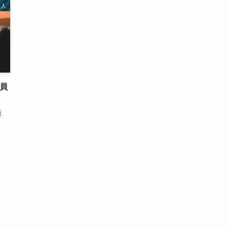
名人
社員
原