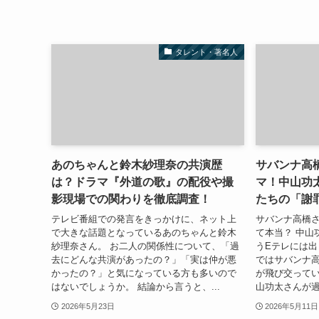
タレント・著名人
あのちゃんと鈴木紗理奈の共演歴
サバンナ高
は？ドラマ『外道の歌』の配役や撮
マ！中山功
影現場での関わりを徹底調査！
たちの「謝
テレビ番組での発言をきっかけに、ネット上
サバンナ高橋
で大きな話題となっているあのちゃんと鈴木
て本当？ 中山
紗理奈さん。 お二人の関係性について、「過
うEテレには出
去にどんな共演があったの？」「実は仲が悪
ではサバンナ
かったの？」と気になっている方も多いので
が飛び交ってい
はないでしょうか。 結論から言うと、...
山功太さんが過
2026年5月23日
2026年5月11日