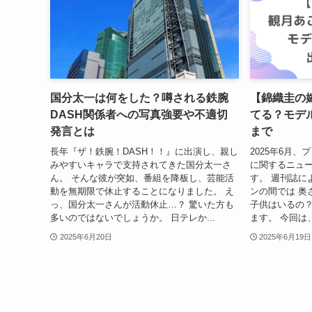
国分太一は何をした？噂される鉄腕
【錦織圭の
DASH関係者への写真強要や不適切
てる？モデ
発言とは
まで
長年『ザ！鉄腕！DASH！！』に出演し、親し
2025年6月
みやすいキャラで支持されてきた国分太一さ
に関するニュ
ん。 そんな彼が突如、番組を降板し、芸能活
す。 週刊誌に
動を無期限で休止することになりました。 え
ンの間では 奥
っ、国分太一さんが活動休止…？ 驚いた方も
子供はいるの？
多いのではないでしょうか。 日テレか...
ます。 今回は
2025年6月20日
2025年6月19日