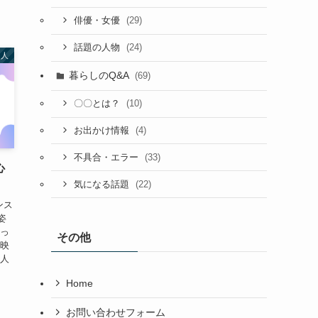
(29)
俳優・女優
(24)
話題の人物
名人
暮らしのQ&A
(69)
(10)
〇〇とは？
(4)
お出かけ情報
(33)
不具合・エラー
心
(22)
気になる話題
ンス
姿
んっ
その他
ら映
た人
Home
お問い合わせフォーム