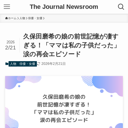
The Journal Newsroom
ホーム
人物
俳優・女優
久保田磨希の娘の前世記憶が凄す
2026
ぎる！「ママは私の子供だった」
2/21
涙の再会エピソード
2026年2月21日
人物
俳優・女優