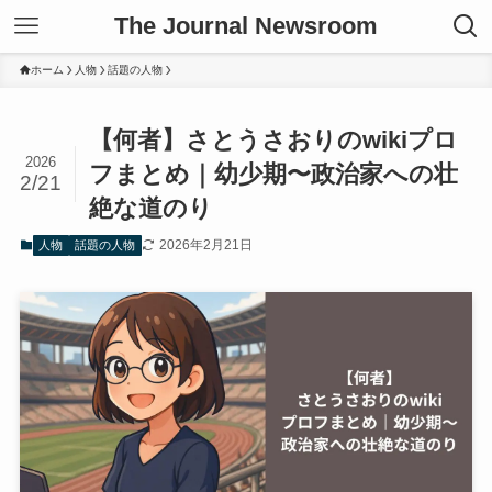
The Journal Newsroom
ホーム
人物
話題の人物
【何者】さとうさおりのwikiプロ
2026
フまとめ｜幼少期〜政治家への壮
2/21
絶な道のり
2026年2月21日
人物
話題の人物